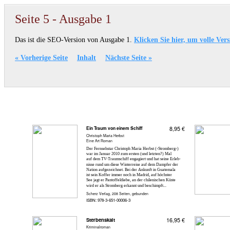
Seite 5 - Ausgabe 1
Das ist die SEO-Version von Ausgabe 1.
Klicken Sie hier, um volle Ver
« Vorherige Seite
Inhalt
Nächste Seite »
Ein Traum von einem Schiff
8,95 €
Christoph Maria Herbst
Eine Art Roman
Der Fernsehstar Christoph Maria Herbst (›Stromberg‹)
war im Januar 2010 zum ersten (und letzten?) Mal
auf dem TV-Traumschiff engagiert und hat seine Erleb-
nisse rund um diese Winterreise auf dem Dampfer der
Nation aufgezeichnet. Bei der Ankunft in Guatemala
ist sein Koffer immer noch in Madrid, auf höchster
See jagt er Pantoffeldiebe, an der chilenischen Küste
wird er als Stromberg erkannt und beschimpft...
Scherz Verlag, 208 Seiten, gebunden
ISBN: 978-3-651-00006-3
Sterbenskalt
16,95 €
Kriminalroman