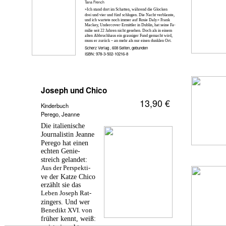
Tana French
»Ich stand dort im Schatten, während die Glocken
drei und vier und fünf schlugen. Die Nacht verblasste,
und ich wartete noch immer auf Rosie Daly.« Frank
Mackey, Undercover-Ermittler in Dublin, hat seine Fa-
milie seit 22 Jahren nicht gesehen. Doch als in einem
alten Abbruchhaus ein grausiger Fund gemacht wird,
muss er zurück – an mehr als nur einen dunklen Ort.
Scherz Verlag , 608 Seiten, gebunden
ISBN: 978-3-502-10216-8
Joseph und Chico
13,90 €
Kinderbuch
Perego, Jeanne
Die italienische
Journalistin Jeanne
Perego hat einen
echten Genie-
streich gelandet:
Aus der Perspekti-
ve der Katze Chico
erzählt sie das
Leben Joseph Rat-
zingers. Und wer
Benedikt XVI. von
früher kennt, weiß: